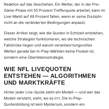
Reaktion auf das Geschehen. Ein Wetter, der in der Pre-
Game-Phase mit 55 Prozent Trefferquote arbeitet, kann im
Live-Markt auf 48 Prozent fallen, wenn er seine Disziplin
nicht an die veränderten Bedingungen anpasst.
Dieser Artikel zeigt, wie die Quoten in Echtzeit entstehen,
welche Strategien funktionieren, wo die technischen
Fallstricke liegen und warum verantwortungsvolles
Wetten gerade bei In-Play-Märkten keine Floskel ist,
sondern eine Überlebensstrategie.
WIE NFL LIVEQUOTEN
ENTSTEHEN — ALGORITHMEN
UND MARKTKRÄFTE
Hinter jeder Live-Quote steht ein Modell — und wer das
Modell versteht, sieht, wo es irrt. Die In-Play-
Quotenbildung ist kein Mysterium, sondern ein