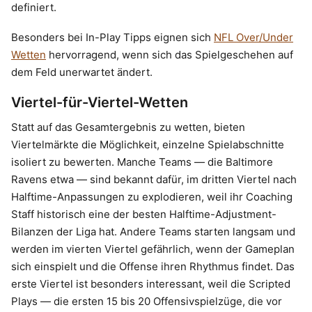
definiert.
Besonders bei In-Play Tipps eignen sich
NFL Over/Under
Wetten
hervorragend, wenn sich das Spielgeschehen auf
dem Feld unerwartet ändert.
Viertel-für-Viertel-Wetten
Statt auf das Gesamtergebnis zu wetten, bieten
Viertelmärkte die Möglichkeit, einzelne Spielabschnitte
isoliert zu bewerten. Manche Teams — die Baltimore
Ravens etwa — sind bekannt dafür, im dritten Viertel nach
Halftime-Anpassungen zu explodieren, weil ihr Coaching
Staff historisch eine der besten Halftime-Adjustment-
Bilanzen der Liga hat. Andere Teams starten langsam und
werden im vierten Viertel gefährlich, wenn der Gameplan
sich einspielt und die Offense ihren Rhythmus findet. Das
erste Viertel ist besonders interessant, weil die Scripted
Plays — die ersten 15 bis 20 Offensivspielzüge, die vor