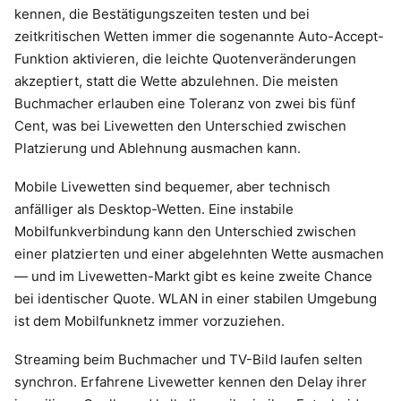
kennen, die Bestätigungszeiten testen und bei
zeitkritischen Wetten immer die sogenannte Auto-Accept-
Funktion aktivieren, die leichte Quotenveränderungen
akzeptiert, statt die Wette abzulehnen. Die meisten
Buchmacher erlauben eine Toleranz von zwei bis fünf
Cent, was bei Livewetten den Unterschied zwischen
Platzierung und Ablehnung ausmachen kann.
Mobile Livewetten sind bequemer, aber technisch
anfälliger als Desktop-Wetten. Eine instabile
Mobilfunkverbindung kann den Unterschied zwischen
einer platzierten und einer abgelehnten Wette ausmachen
— und im Livewetten-Markt gibt es keine zweite Chance
bei identischer Quote. WLAN in einer stabilen Umgebung
ist dem Mobilfunknetz immer vorzuziehen.
Streaming beim Buchmacher und TV-Bild laufen selten
synchron. Erfahrene Livewetter kennen den Delay ihrer