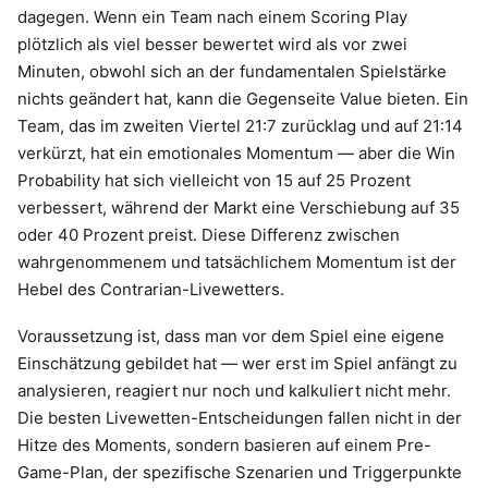
dagegen. Wenn ein Team nach einem Scoring Play
plötzlich als viel besser bewertet wird als vor zwei
Minuten, obwohl sich an der fundamentalen Spielstärke
nichts geändert hat, kann die Gegenseite Value bieten. Ein
Team, das im zweiten Viertel 21:7 zurücklag und auf 21:14
verkürzt, hat ein emotionales Momentum — aber die Win
Probability hat sich vielleicht von 15 auf 25 Prozent
verbessert, während der Markt eine Verschiebung auf 35
oder 40 Prozent preist. Diese Differenz zwischen
wahrgenommenem und tatsächlichem Momentum ist der
Hebel des Contrarian-Livewetters.
Voraussetzung ist, dass man vor dem Spiel eine eigene
Einschätzung gebildet hat — wer erst im Spiel anfängt zu
analysieren, reagiert nur noch und kalkuliert nicht mehr.
Die besten Livewetten-Entscheidungen fallen nicht in der
Hitze des Moments, sondern basieren auf einem Pre-
Game-Plan, der spezifische Szenarien und Triggerpunkte