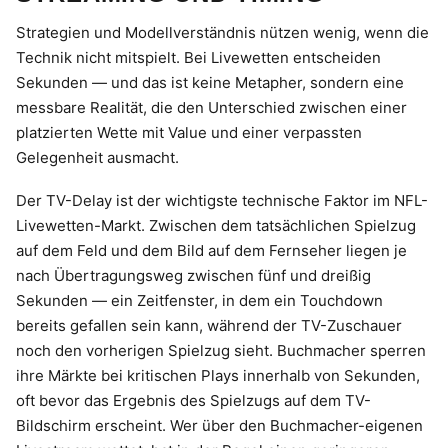
Strategien und Modellverständnis nützen wenig, wenn die
Technik nicht mitspielt. Bei Livewetten entscheiden
Sekunden — und das ist keine Metapher, sondern eine
messbare Realität, die den Unterschied zwischen einer
platzierten Wette mit Value und einer verpassten
Gelegenheit ausmacht.
Der TV-Delay ist der wichtigste technische Faktor im NFL-
Livewetten-Markt. Zwischen dem tatsächlichen Spielzug
auf dem Feld und dem Bild auf dem Fernseher liegen je
nach Übertragungsweg zwischen fünf und dreißig
Sekunden — ein Zeitfenster, in dem ein Touchdown
bereits gefallen sein kann, während der TV-Zuschauer
noch den vorherigen Spielzug sieht. Buchmacher sperren
ihre Märkte bei kritischen Plays innerhalb von Sekunden,
oft bevor das Ergebnis des Spielzugs auf dem TV-
Bildschirm erscheint. Wer über den Buchmacher-eigenen