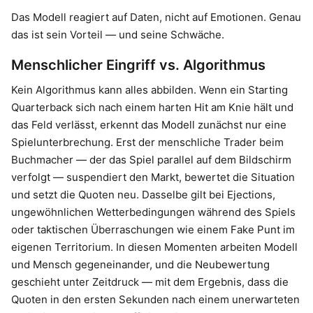
Das Modell reagiert auf Daten, nicht auf Emotionen. Genau
das ist sein Vorteil — und seine Schwäche.
Menschlicher Eingriff vs. Algorithmus
Kein Algorithmus kann alles abbilden. Wenn ein Starting
Quarterback sich nach einem harten Hit am Knie hält und
das Feld verlässt, erkennt das Modell zunächst nur eine
Spielunterbrechung. Erst der menschliche Trader beim
Buchmacher — der das Spiel parallel auf dem Bildschirm
verfolgt — suspendiert den Markt, bewertet die Situation
und setzt die Quoten neu. Dasselbe gilt bei Ejections,
ungewöhnlichen Wetterbedingungen während des Spiels
oder taktischen Überraschungen wie einem Fake Punt im
eigenen Territorium. In diesen Momenten arbeiten Modell
und Mensch gegeneinander, und die Neubewertung
geschieht unter Zeitdruck — mit dem Ergebnis, dass die
Quoten in den ersten Sekunden nach einem unerwarteten