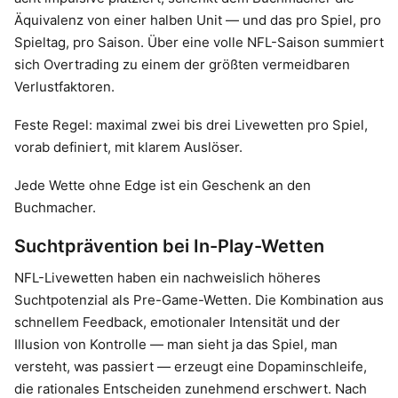
Äquivalenz von einer halben Unit — und das pro Spiel, pro
Spieltag, pro Saison. Über eine volle NFL-Saison summiert
sich Overtrading zu einem der größten vermeidbaren
Verlustfaktoren.
Feste Regel: maximal zwei bis drei Livewetten pro Spiel,
vorab definiert, mit klarem Auslöser.
Jede Wette ohne Edge ist ein Geschenk an den
Buchmacher.
Suchtprävention bei In-Play-Wetten
NFL-Livewetten haben ein nachweislich höheres
Suchtpotenzial als Pre-Game-Wetten. Die Kombination aus
schnellem Feedback, emotionaler Intensität und der
Illusion von Kontrolle — man sieht ja das Spiel, man
versteht, was passiert — erzeugt eine Dopaminschleife,
die rationales Entscheiden zunehmend erschwert. Nach