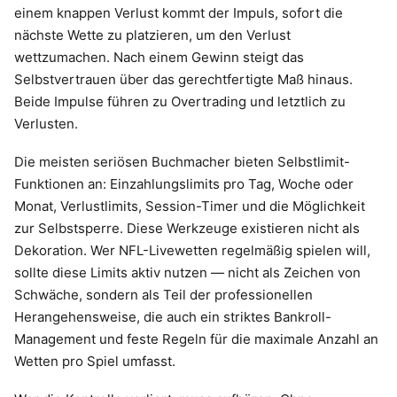
einem knappen Verlust kommt der Impuls, sofort die
nächste Wette zu platzieren, um den Verlust
wettzumachen. Nach einem Gewinn steigt das
Selbstvertrauen über das gerechtfertigte Maß hinaus.
Beide Impulse führen zu Overtrading und letztlich zu
Verlusten.
Die meisten seriösen Buchmacher bieten Selbstlimit-
Funktionen an: Einzahlungslimits pro Tag, Woche oder
Monat, Verlustlimits, Session-Timer und die Möglichkeit
zur Selbstsperre. Diese Werkzeuge existieren nicht als
Dekoration. Wer NFL-Livewetten regelmäßig spielen will,
sollte diese Limits aktiv nutzen — nicht als Zeichen von
Schwäche, sondern als Teil der professionellen
Herangehensweise, die auch ein striktes Bankroll-
Management und feste Regeln für die maximale Anzahl an
Wetten pro Spiel umfasst.