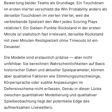
Bewertung beider Teams als Grundlage. Ein Touchdown
im ersten Viertel verschiebt die Win Probability anders als
derselbe Touchdown im vierten Viertel, weil die
verbleibende Spielzeit den Wert jedes Scoring Plays
relativiert. Ein Sieben-Punkte-Rückstand in der ersten
Minute ist statistisch fast irrelevant, derselbe Rückstand
mit zwei Minuten Restspielzeit ohne Timeouts ist ein
Desaster.
Die Modelle sind erstaunlich präzise — aber nicht
unfehlbar. Sie berechnen Wahrscheinlichkeiten auf Basis
historischer Daten und aktueller Spielparameter, können
aber qualitative Faktoren wie Stimmungsumschwünge,
Körpersprache oder subtile Anpassungen im
Defensivschema nicht erfassen. Genau in dieser Lücke
zwischen quantitativer Modellierung und qualitativer
Spielbeobachtung liegt der potentielle Edge des
aufmerksamen Livewetters.