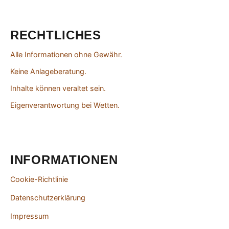
RECHTLICHES
Alle Informationen ohne Gewähr.
Keine Anlageberatung.
Inhalte können veraltet sein.
Eigenverantwortung bei Wetten.
INFORMATIONEN
Cookie-Richtlinie
Datenschutzerklärung
Impressum