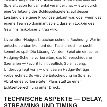
Spielsituation fundamental verändert hat — etwa durch
eine Verletzung des Schlüsselspielers, auf dessen
Leistung die eigene Prognose gebaut war, oder wenn das
eigene Team so dominant spielt, dass ein Lock-in des
Gewinns risikoloser Ertrag wird.
Livewetten-Hedges brauchen schnelle Rechnung. Wer im
entscheidenden Moment den Taschenrechner sucht,
kommt zu spät. Die Lösung: Vor dem Spiel ein einfaches
Hedging-Schema vorbereiten, das für verschiedene
Szenarien — Favorit führt deutlich, Spiel ist eng,
Underdog liegt vorn — die idealen Hedge-Beträge
vorberechnet. So wird die Entscheidung im Spiel zum
Abruf eines vorbereiteten Plans statt zu einer
Echtzeitberechnung unter Druck.
TECHNISCHE ASPEKTE — DELAY,
STREAMING UND TIMING