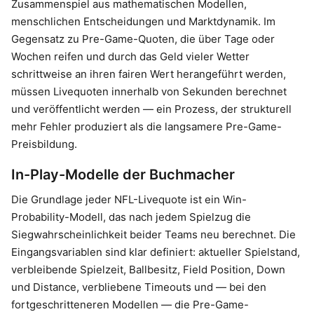
Zusammenspiel aus mathematischen Modellen,
menschlichen Entscheidungen und Marktdynamik. Im
Gegensatz zu Pre-Game-Quoten, die über Tage oder
Wochen reifen und durch das Geld vieler Wetter
schrittweise an ihren fairen Wert herangeführt werden,
müssen Livequoten innerhalb von Sekunden berechnet
und veröffentlicht werden — ein Prozess, der strukturell
mehr Fehler produziert als die langsamere Pre-Game-
Preisbildung.
In-Play-Modelle der Buchmacher
Die Grundlage jeder NFL-Livequote ist ein Win-
Probability-Modell, das nach jedem Spielzug die
Siegwahrscheinlichkeit beider Teams neu berechnet. Die
Eingangsvariablen sind klar definiert: aktueller Spielstand,
verbleibende Spielzeit, Ballbesitz, Field Position, Down
und Distance, verbliebene Timeouts und — bei den
fortgeschritteneren Modellen — die Pre-Game-