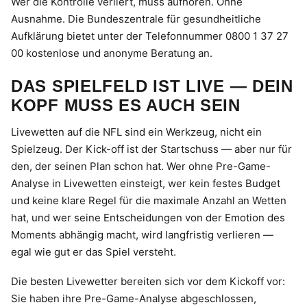
Wer die Kontrolle verliert, muss aufhören. Ohne
Ausnahme. Die Bundeszentrale für gesundheitliche
Aufklärung bietet unter der Telefonnummer 0800 1 37 27
00 kostenlose und anonyme Beratung an.
DAS SPIELFELD IST LIVE — DEIN
KOPF MUSS ES AUCH SEIN
Livewetten auf die NFL sind ein Werkzeug, nicht ein
Spielzeug. Der Kick-off ist der Startschuss — aber nur für
den, der seinen Plan schon hat. Wer ohne Pre-Game-
Analyse in Livewetten einsteigt, wer kein festes Budget
und keine klare Regel für die maximale Anzahl an Wetten
hat, und wer seine Entscheidungen von der Emotion des
Moments abhängig macht, wird langfristig verlieren —
egal wie gut er das Spiel versteht.
Die besten Livewetter bereiten sich vor dem Kickoff vor:
Sie haben ihre Pre-Game-Analyse abgeschlossen,