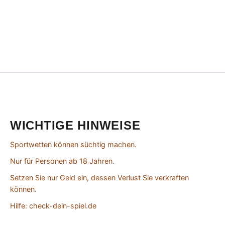
WICHTIGE HINWEISE
Sportwetten können süchtig machen.
Nur für Personen ab 18 Jahren.
Setzen Sie nur Geld ein, dessen Verlust Sie verkraften
können.
Hilfe: check-dein-spiel.de