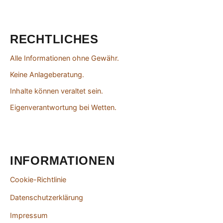
RECHTLICHES
Alle Informationen ohne Gewähr.
Keine Anlageberatung.
Inhalte können veraltet sein.
Eigenverantwortung bei Wetten.
INFORMATIONEN
Cookie-Richtlinie
Datenschutzerklärung
Impressum