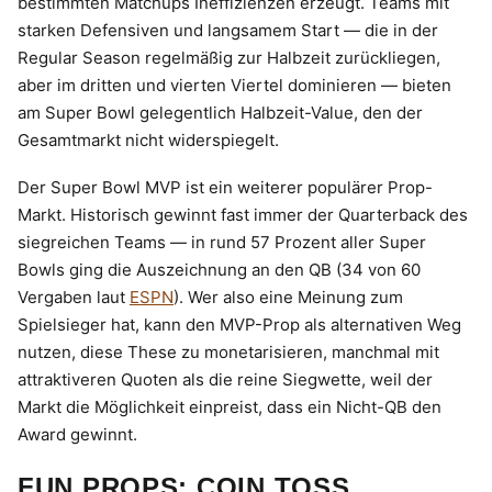
bestimmten Matchups Ineffizienzen erzeugt. Teams mit
starken Defensiven und langsamem Start — die in der
Regular Season regelmäßig zur Halbzeit zurückliegen,
aber im dritten und vierten Viertel dominieren — bieten
am Super Bowl gelegentlich Halbzeit-Value, den der
Gesamtmarkt nicht widerspiegelt.
Der Super Bowl MVP ist ein weiterer populärer Prop-
Markt. Historisch gewinnt fast immer der Quarterback des
siegreichen Teams — in rund 57 Prozent aller Super
Bowls ging die Auszeichnung an den QB (34 von 60
Vergaben laut
ESPN
). Wer also eine Meinung zum
Spielsieger hat, kann den MVP-Prop als alternativen Weg
nutzen, diese These zu monetarisieren, manchmal mit
attraktiveren Quoten als die reine Siegwette, weil der
Markt die Möglichkeit einpreist, dass ein Nicht-QB den
Award gewinnt.
FUN PROPS: COIN TOSS,