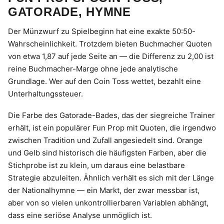
GATORADE, HYMNE
Der Münzwurf zu Spielbeginn hat eine exakte 50:50-
Wahrscheinlichkeit. Trotzdem bieten Buchmacher Quoten
von etwa 1,87 auf jede Seite an — die Differenz zu 2,00 ist
reine Buchmacher-Marge ohne jede analytische
Grundlage. Wer auf den Coin Toss wettet, bezahlt eine
Unterhaltungssteuer.
Die Farbe des Gatorade-Bades, das der siegreiche Trainer
erhält, ist ein populärer Fun Prop mit Quoten, die irgendwo
zwischen Tradition und Zufall angesiedelt sind. Orange
und Gelb sind historisch die häufigsten Farben, aber die
Stichprobe ist zu klein, um daraus eine belastbare
Strategie abzuleiten. Ähnlich verhält es sich mit der Länge
der Nationalhymne — ein Markt, der zwar messbar ist,
aber von so vielen unkontrollierbaren Variablen abhängt,
dass eine seriöse Analyse unmöglich ist.