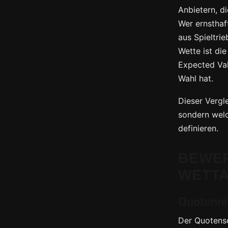
Anbietern, d
Wer ernsthaf
aus Spieltri
Wette ist di
Expected Val
Wahl hat.
Dieser Vergl
sondern welch
definieren.
BEWER
WETTA
Quotenn
Der Quotensc