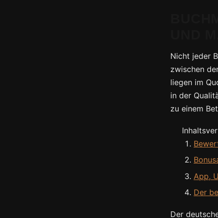
BUCHM
UND M
Nicht jeder 
zwischen den
liegen im Qu
in der Quali
zu einem Bet
Inhaltsve
Bewert
Bonus
App, U
Der be
Der deutsche