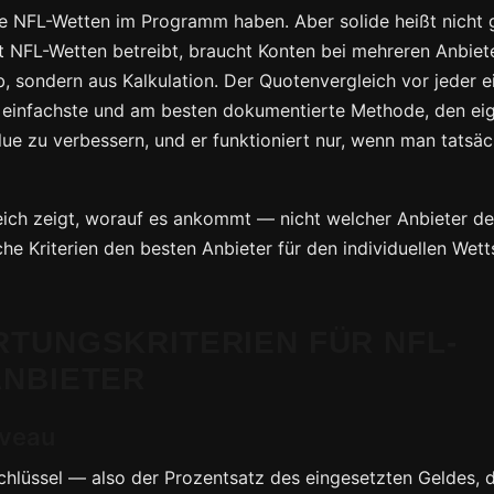
ie NFL-Wetten im Programm haben. Aber solide heißt nicht g
t NFL-Wetten betreibt, braucht Konten bei mehreren Anbiet
eb, sondern aus Kalkulation. Der Quotenvergleich vor jeder e
e einfachste und am besten dokumentierte Methode, den ei
ue zu verbessern, und er funktioniert nur, wenn man tatsäc
eich zeigt, worauf es ankommt — nicht welcher Anbieter der
e Kriterien den besten Anbieter für den individuellen Wetts
TUNGSKRITERIEN FÜR NFL-
NBIETER
iveau
hlüssel — also der Prozentsatz des eingesetzten Geldes, 