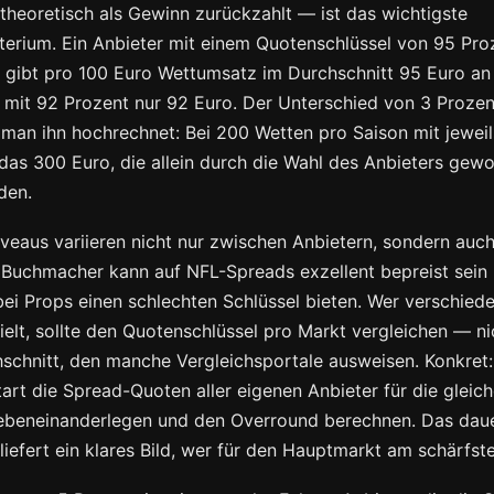
heoretisch als Gewinn zurückzahlt — ist das wichtigste
iterium. Ein Anbieter mit einem Quotenschlüssel von 95 Pro
gibt pro 100 Euro Wettumsatz im Durchschnitt 95 Euro an
r mit 92 Prozent nur 92 Euro. Der Unterschied von 3 Prozen
s man ihn hochrechnet: Bei 200 Wetten pro Saison mit jewei
 das 300 Euro, die allein durch die Wahl des Anbieters gew
den.
veaus variieren nicht nur zwischen Anbietern, sondern auc
 Buchmacher kann auf NFL-Spreads exzellent bepreist sein
 bei Props einen schlechten Schlüssel bieten. Wer verschied
ielt, sollte den Quotenschlüssel pro Markt vergleichen — ni
chnitt, den manche Vergleichsportale ausweisen. Konkret
art die Spread-Quoten aller eigenen Anbieter für die gleich
nebeneinanderlegen und den Overround berechnen. Das daue
liefert ein klares Bild, wer für den Hauptmarkt am schärfste