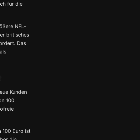
ch für die
rößere NFL-
er britisches
ordert. Das
als
R
neue Kunden
on 100
ofreie
 100 Euro ist
ber die