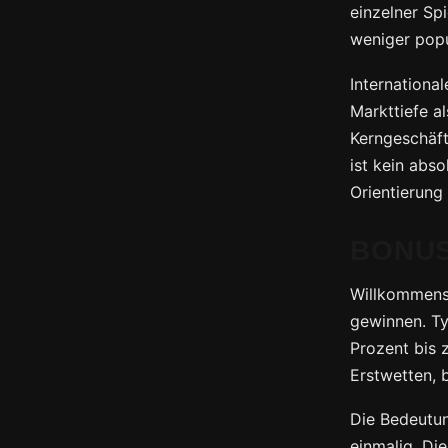
einzelner Sp
weniger popu
Internationa
Markttiefe a
Kerngeschäft
ist kein abs
Orientierung
BONU
Willkommens
gewinnen. T
Prozent bis z
Erstwetten, b
Die Bedeutun
einmalig. Di