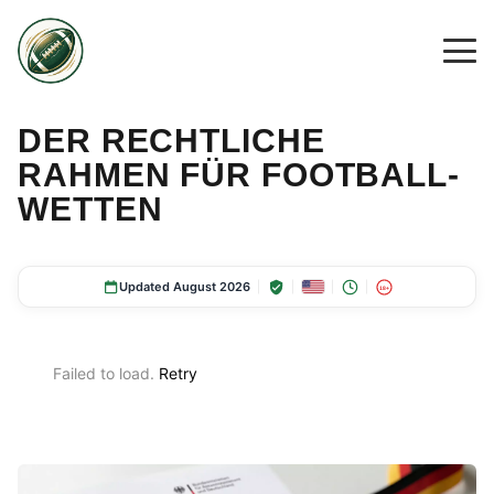
DER RECHTLICHE
RAHMEN FÜR FOOTBALL-
WETTEN
Updated August 2026
18+
Failed to load.
Retry