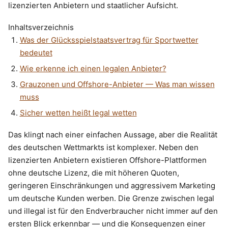
lizenzierten Anbietern und staatlicher Aufsicht.
Inhaltsverzeichnis
Was der Glücksspielstaatsvertrag für Sportwetter
bedeutet
Wie erkenne ich einen legalen Anbieter?
Grauzonen und Offshore-Anbieter — Was man wissen
muss
Sicher wetten heißt legal wetten
Das klingt nach einer einfachen Aussage, aber die Realität
des deutschen Wettmarkts ist komplexer. Neben den
lizenzierten Anbietern existieren Offshore-Plattformen
ohne deutsche Lizenz, die mit höheren Quoten,
geringeren Einschränkungen und aggressivem Marketing
um deutsche Kunden werben. Die Grenze zwischen legal
und illegal ist für den Endverbraucher nicht immer auf den
ersten Blick erkennbar — und die Konsequenzen einer