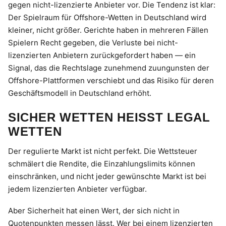
gegen nicht-lizenzierte Anbieter vor. Die Tendenz ist klar:
Der Spielraum für Offshore-Wetten in Deutschland wird
kleiner, nicht größer. Gerichte haben in mehreren Fällen
Spielern Recht gegeben, die Verluste bei nicht-
lizenzierten Anbietern zurückgefordert haben — ein
Signal, das die Rechtslage zunehmend zuungunsten der
Offshore-Plattformen verschiebt und das Risiko für deren
Geschäftsmodell in Deutschland erhöht.
SICHER WETTEN HEISST LEGAL W
ETTEN
Der regulierte Markt ist nicht perfekt. Die Wettsteuer
schmälert die Rendite, die Einzahlungslimits können
einschränken, und nicht jeder gewünschte Markt ist bei
jedem lizenzierten Anbieter verfügbar.
Aber Sicherheit hat einen Wert, der sich nicht in
Quotenpunkten messen lässt. Wer bei einem lizenzierten