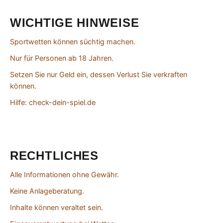
WICHTIGE HINWEISE
Sportwetten können süchtig machen.
Nur für Personen ab 18 Jahren.
Setzen Sie nur Geld ein, dessen Verlust Sie verkraften
können.
Hilfe: check-dein-spiel.de
RECHTLICHES
Alle Informationen ohne Gewähr.
Keine Anlageberatung.
Inhalte können veraltet sein.