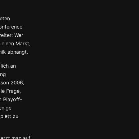
eten
Conference-
eiter: Wer
 einen Markt,
mik abhängt.
lich an
ung
nson 2006,
ie Frage,
m Playoff-
enige
plett zu
setzt man auf