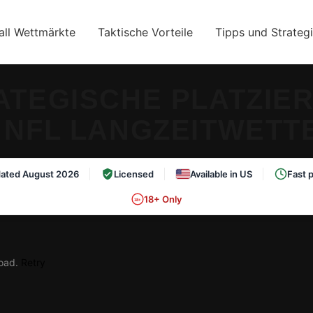
all Wettmärkte
Taktische Vorteile
Tipps und Strateg
ATEGISCHE PLATZIE
 NFL LANGZEITWETT
ated August 2026
Licensed
Available in US
Fast 
18+ Only
18+
load.
Retry