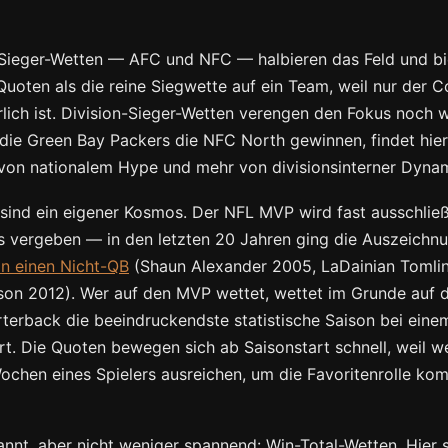
Sieger-Wetten — AFC und NFC — halbieren das Feld und bi
 Quoten als die reine Siegwette auf ein Team, weil nur der 
erlich ist. Division-Sieger-Wetten verengen den Fokus noch w
 die Green Bay Packers die NFC North gewinnen, findet hier
von nationalem Hype und mehr von divisionsinterner Dyna
ind ein eigener Kosmos. Der NFL MVP wird fast ausschließ
 vergeben — in den letzten 20 Jahren ging die Auszeichn
an einen Nicht-QB
(Shaun Alexander 2005, LaDainian Tomli
son 2012). Wer auf den MVP wettet, wettet im Grunde auf d
terback die beeindruckendste statistische Saison bei eine
rt. Die Quoten bewegen sich ab Saisonstart schnell, weil w
chen eines Spielers ausreichen, um die Favoritenrolle kom
nnt, aber nicht weniger spannend: Win-Total-Wetten. Hier 