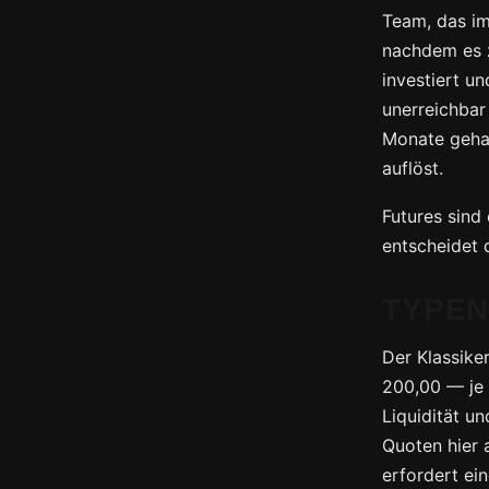
Team, das im
nachdem es z
investiert un
unerreichbar
Monate gehal
auflöst.
Futures sind
entscheidet 
TYPEN
Der Klassike
200,00 — je 
Liquidität u
Quoten hier 
erfordert ei