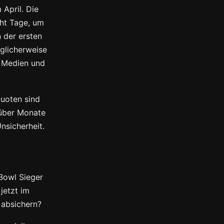
 April. Die
cht Tage, um
 der ersten
glicherweise
e Medien und
uoten sind
 über Monate
Unsicherheit.
Bowl Sieger
jetzt im
 absichern?