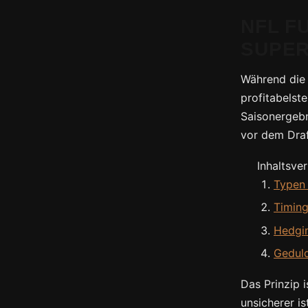
NFL F
SUPER
Während die 
profitabelst
Saisonergeb
vor dem Draf
Inhaltsve
Typen 
Timing
Hedgi
Geduld
Das Prinzip 
unsicherer i