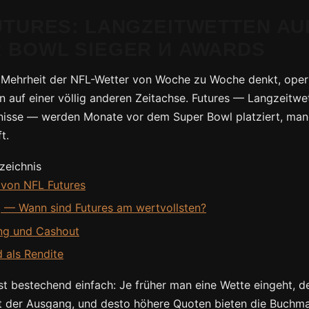
UTURES: LANGZEITWETTEN AU
 BOWL SIEGER И AWARDS
Mehrheit der NFL-Wetter von Woche zu Woche denkt, operi
en auf einer völlig anderen Zeitachse. Futures — Langzeitwe
nisse — werden Monate vor dem Super Bowl platziert, ma
t.
rzeichnis
von NFL Futures
 — Wann sind Futures am wertvollsten?
ng und Cashout
 als Rendite
ist bestechend einfach: Je früher man eine Wette eingeht, d
st der Ausgang, und desto höhere Quoten bieten die Buchma