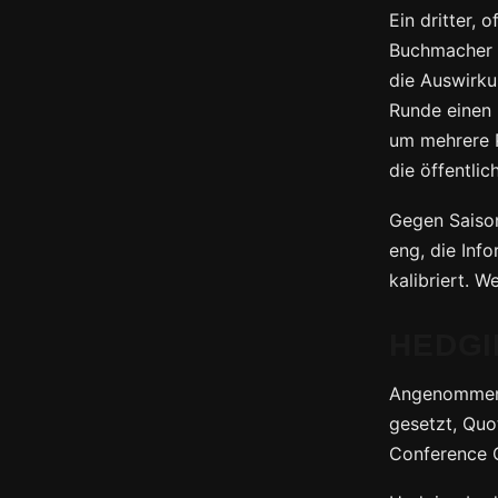
Ein dritter,
Buchmacher p
die Auswirku
Runde einen 
um mehrere P
die öffentli
Gegen Saiso
eng, die Inf
kalibriert. W
HEDGI
Angenommen, 
gesetzt, Quo
Conference C