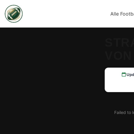
Alle Footb
STR
VON
Upd
Failed to 