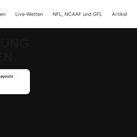
ien
Live-Wetten
NFL, NCAAF und GFL
Artikel
RUNG
EN
payouts