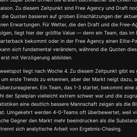
son. Zu diesem Zeitpunkt sind Free Agency und Draft noc
d die Quoten basieren auf groben Einschätzungen der aktue
inen Erwartungen. Für Wetter, die den Draft und die Free-
folgen, liegt hier der größte Value — denn ein Team, das im 
arterback bekommt oder in der Free Agency einen Elite-P
, kann sich fundamental verändern, während die Quoten die
erst mit Verzögerung abbilden.
weetspot liegt nach Woche 4. Zu diesem Zeitpunkt gibt es
 um erste Trends zu erkennen, aber der Markt neigt dazu, a
überzureagieren. Ein Team, das 1-3 startet, bekommt eine 
l der Spielplan vielleicht extrem schwer war und die zugr
atistiken eine deutlich bessere Mannschaft zeigen als die Bi
st. Umgekehrt werden 4-0-Teams oft überbewertet, weil vi
che Gegner den Markt mehr beeindrucken als die Substanz
 trennt sich analytische Arbeit von Ergebnis-Chasing.