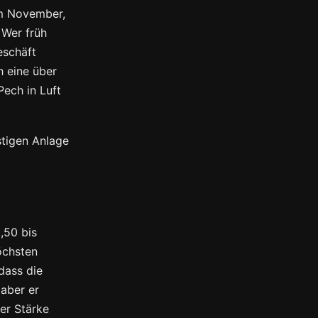
im November,
 Wer früh
eschäft
h eine über
Pech in Luft
stigen Anlage
,50 bis
öchsten
dass die
 aber er
der Stärke