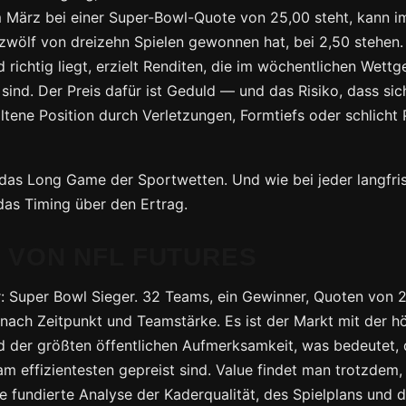
 März bei einer Super-Bowl-Quote von 25,00 steht, kann 
wölf von dreizehn Spielen gewonnen hat, bei 2,50 stehen.
d richtig liegt, erzielt Renditen, die im wöchentlichen Wettg
 sind. Der Preis dafür ist Geduld — und das Risiko, dass sic
tene Position durch Verletzungen, Formtiefs oder schlicht 
 das Long Game der Sportwetten. Und wie bei jeder langfri
das Timing über den Ertrag.
 VON NFL FUTURES
r: Super Bowl Sieger. 32 Teams, ein Gewinner, Quoten von 2
nach Zeitpunkt und Teamstärke. Es ist der Markt mit der h
nd der größten öffentlichen Aufmerksamkeit, was bedeutet, 
am effizientesten gepreist sind. Value findet man trotzdem,
ne fundierte Analyse der Kaderqualität, des Spielplans und 