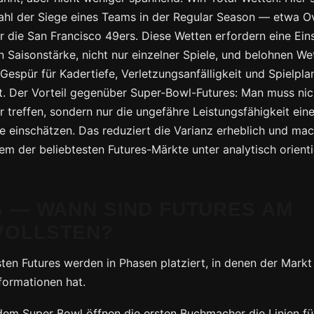
hl der Siege eines Teams in der Regular Season — etwa O
ür die San Francisco 49ers. Diese Wetten erfordern eine Ei
 Saisonstärke, nicht nur einzelner Spiele, und belohnen We
Gespür für Kadertiefe, Verletzungsanfälligkeit und Spielpla
t. Der Vorteil gegenüber Super-Bowl-Futures: Man muss nic
 treffen, sondern nur die ungefähre Leistungsfähigkeit ei
le einschätzen. Das reduziert die Varianz erheblich und ma
nem der beliebtesten Futures-Märkte unter analytisch orient
G — WANN SIND FUTURES AM
VOLLSTEN?
sten Futures werden in Phasen platziert, in denen der Markt
formationen hat.
dem Super Bowl öffnen die ersten Buchmacher die Linien fü