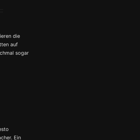
F
eren die
tten auf
nchmal sogar
esto
cher. Ein