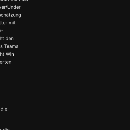
ver/Under
nschätzung
tter mit
n-
ht den
nes Teams
cht Win
ierten
 die
r die