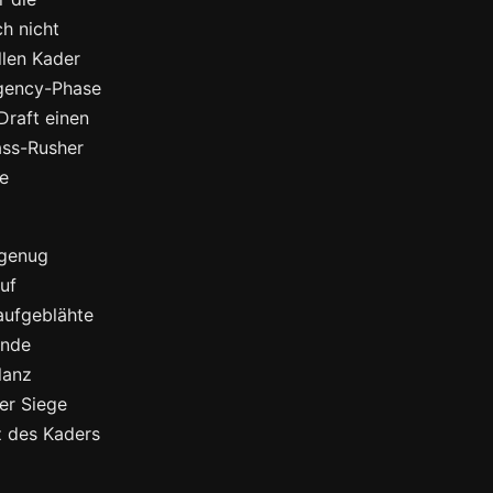
h nicht
llen Kader
Agency-Phase
Draft einen
ass-Rusher
se
 genug
uf
aufgeblähte
unde
lanz
er Siege
 des Kaders