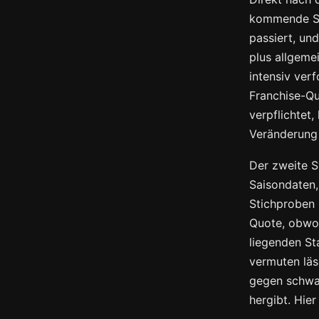
kommende Sai
passiert, un
plus allgeme
intensiv ver
Franchise-Qu
verpflichtet
Veränderung 
Der zweite S
Saisondaten,
Stichproben 
Quote, obwoh
liegenden St
vermuten läs
gegen schwa
hergibt. Hier