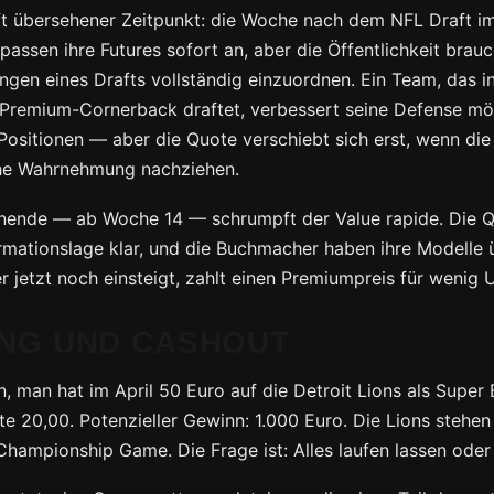
 oft übersehener Zeitpunkt: die Woche nach dem NFL Draft im
assen ihre Futures sofort an, aber die Öffentlichkeit brau
ngen eines Drafts vollständig einzuordnen. Ein Team, das in
Premium-Cornerback draftet, verbessert seine Defense mö
ositionen — aber die Quote verschiebt sich erst, wenn di
che Wahrnehmung nachziehen.
nende — ab Woche 14 — schrumpft der Value rapide. Die Q
ormationslage klar, und die Buchmacher haben ihre Modelle
er jetzt noch einsteigt, zahlt einen Premiumpreis für wenig 
NG UND CASHOUT
man hat im April 50 Euro auf die Detroit Lions als Super 
te 20,00. Potenzieller Gewinn: 1.000 Euro. Die Lions stehen 
hampionship Game. Die Frage ist: Alles laufen lassen oder