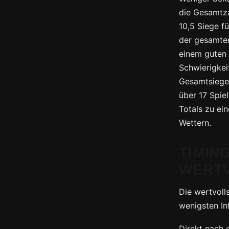
die Gesamtza
10,5 Siege f
der gesamten
einem guten 
Schwierigkei
Gesamtsieger
über 17 Spie
Totals zu ei
Wettern.
TIMIN
WERT
Die wertvoll
wenigsten In
Direkt nach 