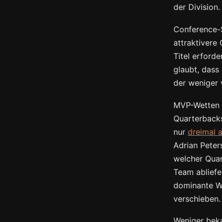
der Division.
Conference-
attraktivere
Titel erford
glaubt, dass
der weniger 
MVP-Wetten s
Quarterbacks
nur
dreimal 
Adrian Peter
welcher Quar
Team abliefe
dominante Wo
verschieben.
Weniger beka